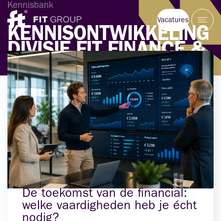
Kennisbank
Vacatures
KENNISONTWIKKELING
DIVISIE
FIT
FINANCE
&
CONTROL
De toekomst van de financial:
welke vaardigheden heb je écht
nodig?