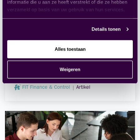
informatie die u aan ze heeft verstrekt of die ze hebben
verzameld op basis van uw gebruik van hun services.
Details tonen
Alles toestaan
Zonder persoonlijke ontwikkeling
geen verantwoorde AI binnen
Weigeren
finance
FIT Finance & Control
Artikel