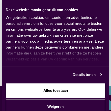
Geschreven door
Thomas
Deze website maakt gebruik van cookies
Janssen
van
IAC
en
Marloes van Egeraat
van FIT
We gebruiken cookies om content en advertenties te
Finance & Control.
personaliseren, om functies voor social media te bieden
en om ons websiteverkeer te analyseren. Ook delen we
informatie over uw gebruik van onze site met onze
partners voor social media, adverteren en analyse. Deze
Deel dit artikel
partners kunnen deze gegevens combineren met andere
informatie die u aan ze heeft verstrekt of die ze hebben
verzameld op basis van uw gebruik van hun services.
Details tonen
Alles toestaan
Weigeren