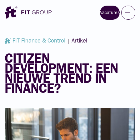
Vacatures
FIT Finance & Control
Artikel
CITIZEN
DEVELOPMENT:
EEN
NIEUWE
TREND
IN
FINANCE?