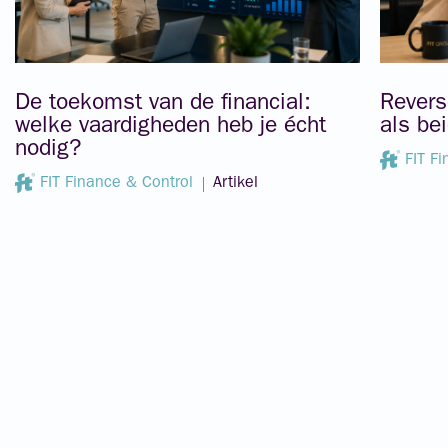
De toekomst van de financial:
Revers
welke vaardigheden heb je écht
als be
nodig?
FIT F
FIT Finance & Control
Artikel