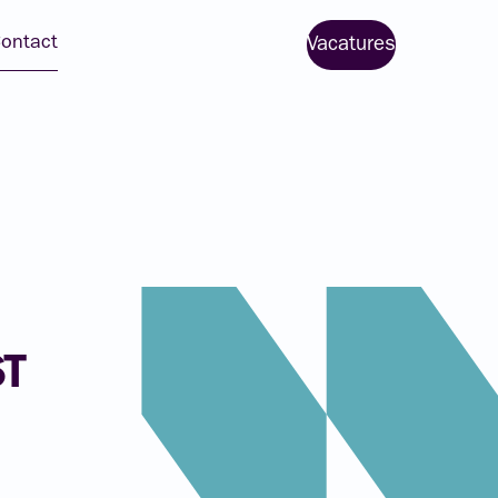
ontact
Vacatures
ST