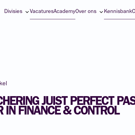
Divisies
Vacatures
Academy
Over ons
Kennisbank
C
ikel
CHERING
JUIST
PERFECT
PA
R
IN
FINANCE
&
CONTROL