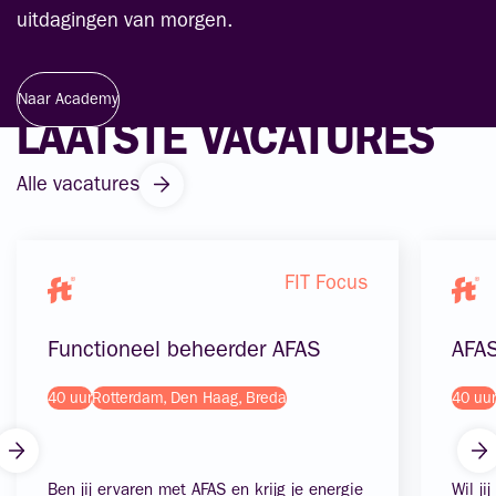
uitdagingen van morgen.
Naar Academy
LAATSTE VACATURES
Alle vacatures
FIT Focus
Functioneel beheerder AFAS
AFAS
40 uur
Rotterdam, Den Haag, Breda
40 uur
Ben jij ervaren met AFAS en krijg je energie
Wil ji