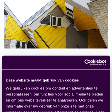
Consultancy
: Wij bieden oplossingen bij het
optimaliseren van ERP Software en
Deze website maakt gebruik van cookies
bedrijfsprocessen door de inzet van onze kennis
en ervaring.
We gebruiken cookies om content en advertenties te
FOCUS op Beheer
: Een Functioneel Beheerder
personaliseren, om functies voor social media te bieden
en om ons websiteverkeer te analyseren. Ook delen we
verbonden aan uw organisatie is noodzakelijk
informatie over uw gebruik van onze site met onze
om optimaal gebruik te maken van ERP
partners voor social media, adverteren en analyse. Deze