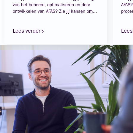
van het beheren, optimaliseren en door
AFAS?
ontwikkelen van AFAS? Zie jij kansen om
proce
processen slimmer te maken én zorg jij dat
en st
AFAS écht werkt voor de organisatie? Dan
graag
Lees verder
Lees
zoeken wij jou!