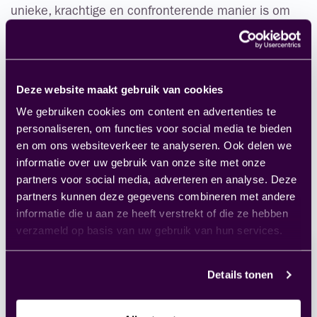
unieke, krachtige en confronterende manier is om
aan persoonlijke en professionele ontwikkeling te
werken. Door de directe en eerlijke feedback van
paarden hebben onze trainees waardevolle kennis
Deze website maakt gebruik van cookies
over zichzelf opgedaan, waardoor ze een begin
We gebruiken cookies om content en advertenties te
hebben gemaakt in het vergroten van hun
personaliseren, om functies voor social media te bieden
zelfvertrouwen en leiderschapskwaliteiten.
en om ons websiteverkeer te analyseren. Ook delen we
Meer weten over ons groeimodel en traineeship?
informatie over uw gebruik van onze site met onze
Neem eens contact op met
Rick van Beers
, onze HR
partners voor social media, adverteren en analyse. Deze
Talent Manager.
partners kunnen deze gegevens combineren met andere
informatie die u aan ze heeft verstrekt of die ze hebben
verzameld op basis van uw gebruik van hun services.
Deel dit artikel
Details tonen