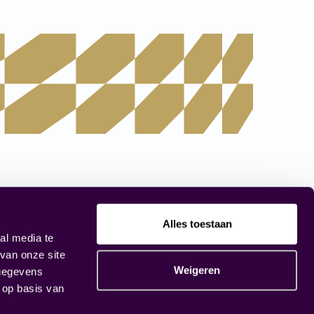
dam
FIT Breda
6
Parkstraat 5
Alles toestaan
al media te
terdam
4818 SJ Breda
van onze site
2 16
076 – 205 01 31
Weigeren
 gegevens
 op basis van