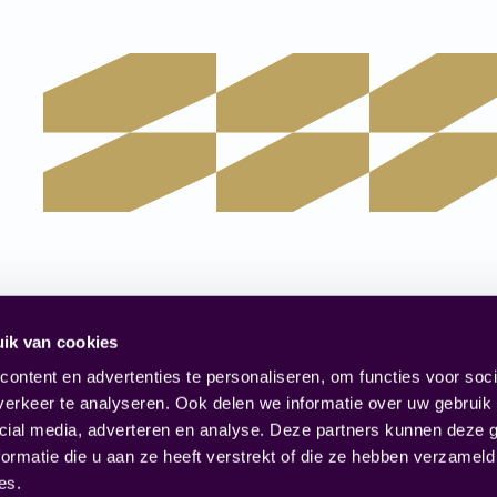
Snel naar
FIT Rotter
ik van cookies
Vacatures
Haringvliet 7
ontent en advertenties te personaliseren, om functies voor soci
Academy
3011 TG Rot
erkeer te analyseren. Ook delen we informatie over uw gebruik 
Over ons
010 – 820 9
cial media, adverteren en analyse. Deze partners kunnen deze
ormatie die u aan ze heeft verstrekt of die ze hebben verzameld
es.