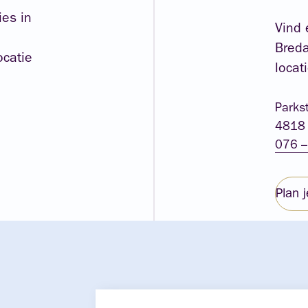
ies in
Vind 
Breda
ocatie
locat
Parks
4818 
076 –
Plan j