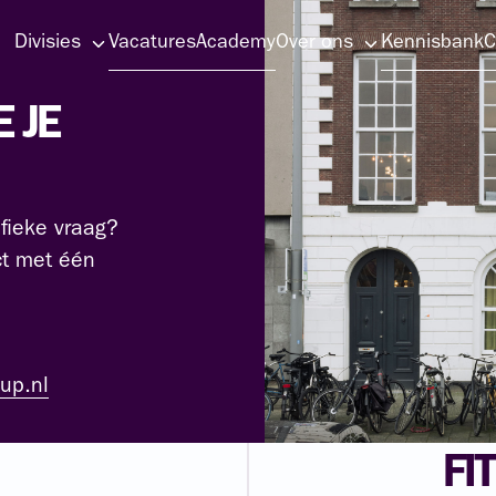
Divisies
Vacatures
Academy
Over ons
Kennisbank
C
E
JE
fieke vraag?
ct met één
oup.nl
FI