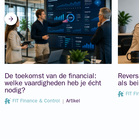
De toekomst van de financial:
Revers
welke vaardigheden heb je écht
als be
nodig?
FIT F
FIT Finance & Control
Artikel