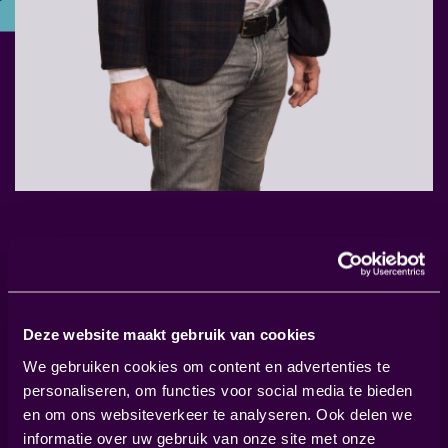
NEEM CONTACT OP
Deze website maakt gebruik van cookies
MET JURJEN
We gebruiken cookies om content en advertenties te
personaliseren, om functies voor social media te bieden
+31 (0)6 52322821
en om ons websiteverkeer te analyseren. Ook delen we
jurjen@fitin.finance
informatie over uw gebruik van onze site met onze