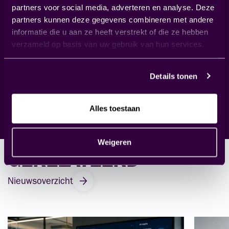
Linkedin
partners voor social media, adverteren en analyse. Deze
partners kunnen deze gegevens combineren met andere
Stuur me een berichtje als je meer wilt weten over
informatie die u aan ze heeft verstrekt of die ze hebben
verzameld op basis van uw gebruik van hun services.
de inhoud van dit artikel.
Details tonen
Contact opnemen
Alles toestaan
Weigeren
GERELATEERD
Nieuwsoverzicht