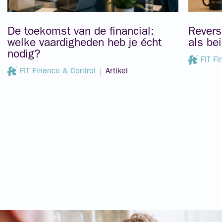
De toekomst van de financial:
Revers
welke vaardigheden heb je écht
als be
nodig?
FIT F
FIT Finance & Control
Artikel