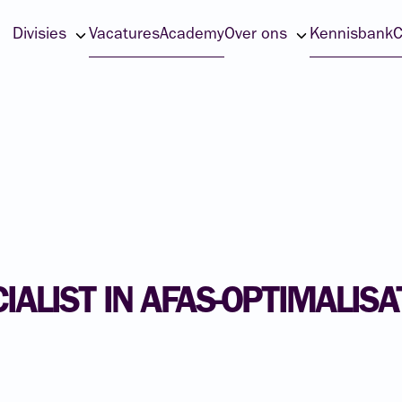
Divisies
Vacatures
Academy
Over ons
Kennisbank
C
IALIST
IN
AFAS-OPTIMALISA