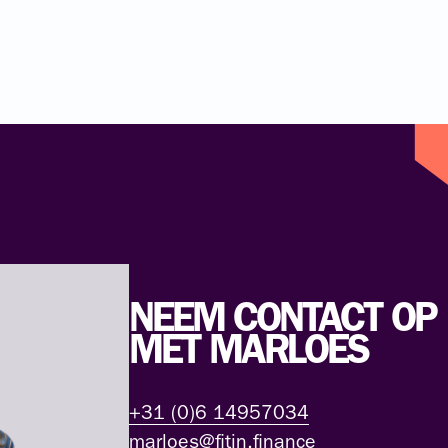
NEEM CONTACT OP
MET MARLOES
+31 (0)6 14957034
marloes@fitin.finance