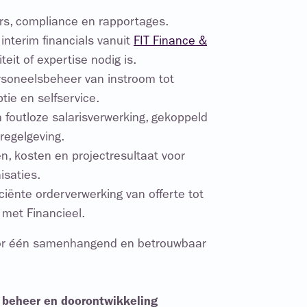
fers, compliance en rapportages.
interim financials vanuit
FIT Finance &
eit of expertise nodig is.
rsoneelsbeheer van instroom tot
tie en selfservice.
foutloze salarisverwerking, gekoppeld
regelgeving.
ren, kosten en projectresultaat voor
isaties.
iciënte orderverwerking van offerte tot
d met Financieel.
or één samenhangend en betrouwbaar
l beheer en doorontwikkeling