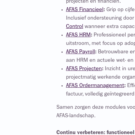
projecten en financiën.
AFAS Financieel
:
Grip op cij
Inclusief ondersteuning door 
Control
wanneer extra capacit
AFAS HRM
:
Professioneel pe
uitstroom, met focus op adop
AFAS Payroll
:
Betrouwbare en 
aan HRM en actuele wet- en 
AFAS Projecten
:
Inzicht in u
projectmatig werkende organ
AFAS Ordermanagement
:
Eff
factuur, volledig geïntegreer
Samen zorgen deze modules vo
AFAS-landschap.
Continu verbeteren: functionee