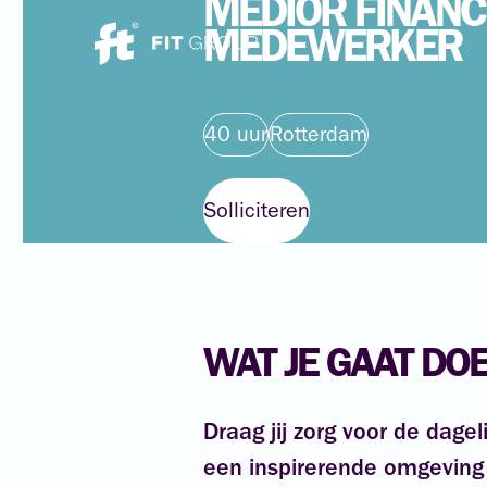
MEDIOR
FINANC
MEDEWERKER
40 uur
Rotterdam
Solliciteren
WAT JE GAAT DO
Draag jij zorg voor de dagel
een inspirerende omgeving 