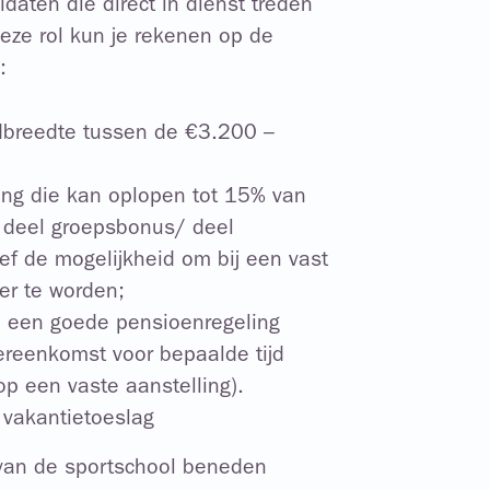
daten die direct in dienst treden
deze rol kun je rekenen op de
:
dbreedte tussen de €3.200 –
ing die kan oplopen tot 15% van
 deel groepsbonus/ deel
ief de mogelijkheid om bij een vast
er te worden;
n een goede pensioenregeling
ereenkomst voor bepaalde tijd
 op een vaste aanstelling).
vakantietoeslag
 van de sportschool beneden