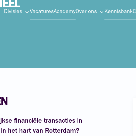
IEEL
Divisies
Vacatures
Academy
Over ons
Kennisbank
C
EN
ijkse financiële transacties in
in het hart van Rotterdam?