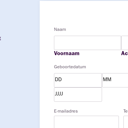
Naam
g
Voornaam
Ac
Geboortedatum
Dag
Maand
Jaar
E-mailadres
T