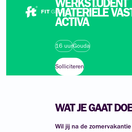
WERKSTUDENT
MATERIËLE
VAS
ACTIVA
16 uur
Gouda
Solliciteren
WAT JE GAAT DO
Wil jij na de zomervakantie