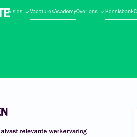
TE
Divisies
Vacatures
Academy
Over ons
Kennisbank
C
EN
 alvast relevante werkervaring