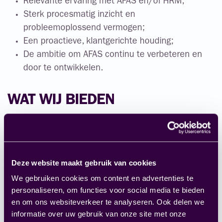
Relevante ervaring met AFAS en/of HRM;
Sterk procesmatig inzicht en
probleemoplossend vermogen;
Een proactieve, klantgerichte houding;
De ambitie om AFAS continu te verbeteren en
door te ontwikkelen.
WAT WIJ BIEDEN
€3.200,- t/m €6.000,- (afhankelijk van ervaring);
Flexibel werken: bij klanten, thuis of op kantoor;
Leaseauto (ook privé te gebruiken) inclusief
Deze website maakt gebruik van cookies
tank- of laadpas;
We gebruiken cookies om content en advertenties te
Opleidingsleidingen;
personaliseren, om functies voor social media te bieden
Doorgroeimogelijkheden;
en om ons websiteverkeer te analyseren. Ook delen we
Buitenlandse teamtrips;
informatie over uw gebruik van onze site met onze