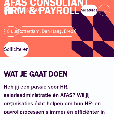
AFAS
CONSULTANT
HRM
&
PAYROLL
Vacatures
40 uur
Rotterdam, Den Haag, Breda
Solliciteren
WAT JE GAAT DOEN
Heb jij een passie voor HR,
salarisadministratie én AFAS? Wil jij
organisaties écht helpen om hun HR- en
payrollprocessen slimmer én efficiënter in