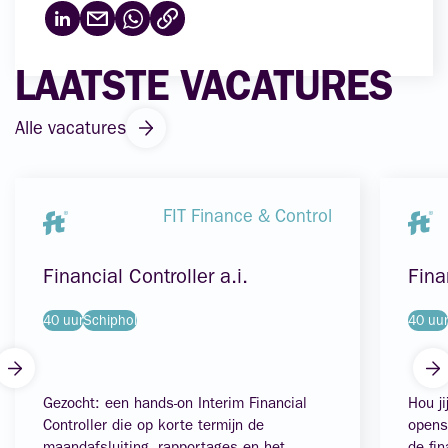
LAATSTE VACATURES
Alle vacatures
FIT Finance & Control
Financial Controller a.i.
Fina
40 uur
Schiphol
40 uur
Gezocht: een hands-on Interim Financial
Hou ji
Controller die op korte termijn de
opens