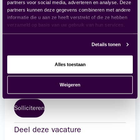
Een professioneel, ambitieus én nuchter team.
partners voor social media, adverteren en analyse. Deze
partners kunnen deze gegevens combineren met andere
informatie die u aan ze heeft verstrekt of die ze hebben
Herken jij jezelf in deze rol en wil je graag bouwen
verzameld op basis van uw gebruik van hun services.
aan de HR- en payrollsuccessen van organisaties
met AFAS als basis? Solliciteer dan direct op deze
Details tonen
vacature!
Alles toestaan
Interesse in deze vacature?
Weigeren
Solliciteren
Deel deze vacature